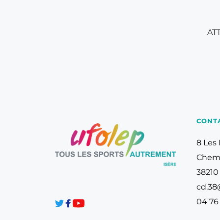
ATT
CONT
8 Les 
Chemi
38210
cd.38
04 76 