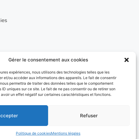
ies 
Gérer le consentement aux cookies
leures expériences, nous utilisons des technologies telles que les
LES SITES DE L'UFOLEP
r et/ou accéder aux informations des appareils. Le fait de consentir
 nous permettra de traiter des données telles que le comportement
 ID uniques sur ce site. Le fait de ne pas consentir ou de retirer son
Guide Asso
voir un effet négatif sur certaines caractéristiques et fonctions.
Communication Asso
Inscriptions évènements
ccepter
Refuser
Politique de cookies
Mentions légales