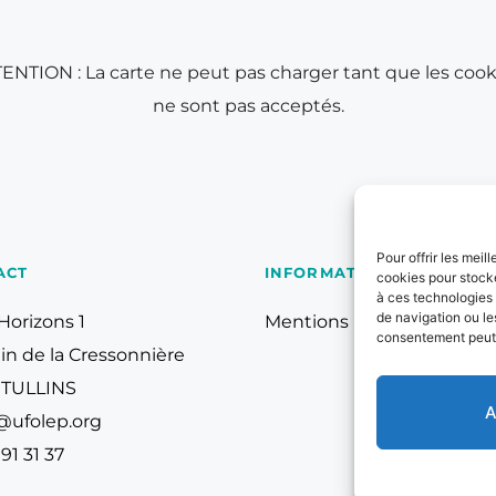
ENTION : La carte ne peut pas charger tant que les cook
ne sont pas acceptés.
Pour offrir les meil
ACT
INFORMATIONS
cookies pour stocke
à ces technologies
de navigation ou les
Horizons 1
Mentions Légales
consentement peut a
n de la Cressonnière
 TULLINS 
A
@ufolep.org
91 31 37