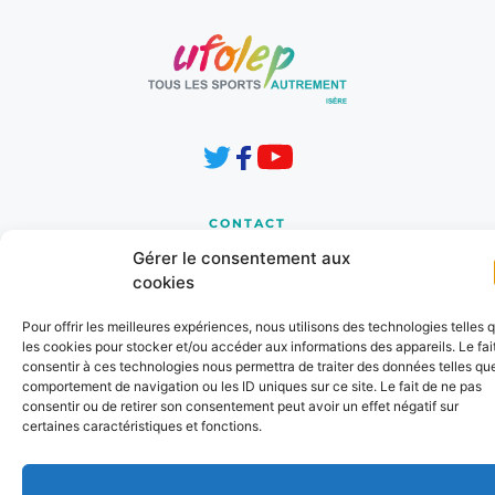
CONTACT
8 Les Horizons 1
Gérer le consentement aux
Chemin de la Cressonnière
cookies
38210 TULLINS 
Pour offrir les meilleures expériences, nous utilisons des technologies telles 
cd.38@ufolep.org
les cookies pour stocker et/ou accéder aux informations des appareils. Le fai
consentir à ces technologies nous permettra de traiter des données telles que
04 76 91 31 37
comportement de navigation ou les ID uniques sur ce site. Le fait de ne pas
consentir ou de retirer son consentement peut avoir un effet négatif sur
certaines caractéristiques et fonctions.
INFORMATIONS
Mentions Légales