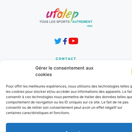
CONTACT
8 Les Horizons 1
Gérer le consentement aux
Chemin de la Cressonnière
cookies
38210 TULLINS 
Pour offrir les meilleures expériences, nous utilisons des technologies telles 
cd.38@ufolep.org
les cookies pour stocker et/ou accéder aux informations des appareils. Le fai
consentir à ces technologies nous permettra de traiter des données telles que
04 76 91 31 37
comportement de navigation ou les ID uniques sur ce site. Le fait de ne pas
consentir ou de retirer son consentement peut avoir un effet négatif sur
certaines caractéristiques et fonctions.
INFORMATIONS
Mentions Légales