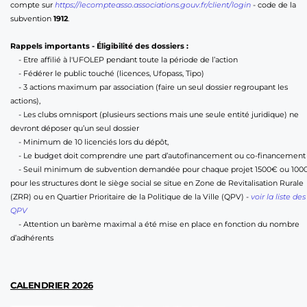
compte sur 
https://lecompteasso.associations.gouv.fr/client/login
 - code de la 
subvention 
1912
.
Rappels importants - Éligibilité des dossiers :
    - Etre affilié à l'UFOLEP pendant toute la période de l’action
    - Fédérer le public touché (licences, Ufopass, Tipo)
    - 3 actions maximum par association (faire un seul dossier regroupant les 
actions),
    - Les clubs omnisport (plusieurs sections mais une seule entité juridique) ne 
devront déposer qu’un seul dossier
    - Minimum de 10 licenciés lors du dépôt,
    - Le budget doit comprendre une part d’autofinancement ou co-financement
    - Seuil minimum de subvention demandée pour chaque projet 1500€ ou 1000
pour les structures dont le siège social se situe en Zone de Revitalisation Rurale 
(ZRR) ou en Quartier Prioritaire de la Politique de la Ville (QPV) - 
voir la liste des 
QPV
    - Attention un barème maximal a été mise en place en fonction du nombre 
d’adhérents
CALENDRIER 2026