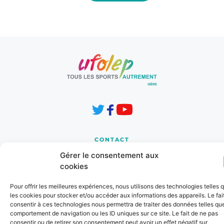
CONTACT
8 Les Horizons 1
Gérer le consentement aux
Chemin de la Cressonnière
cookies
38210 TULLINS 
Pour offrir les meilleures expériences, nous utilisons des technologies telles 
cd.38@ufolep.org
les cookies pour stocker et/ou accéder aux informations des appareils. Le fai
consentir à ces technologies nous permettra de traiter des données telles que
04 76 91 31 37
comportement de navigation ou les ID uniques sur ce site. Le fait de ne pas
consentir ou de retirer son consentement peut avoir un effet négatif sur