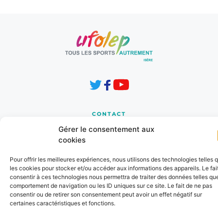
CONTACT
8 Les Horizons 1
Gérer le consentement aux
Chemin de la Cressonnière
cookies
38210 TULLINS 
Pour offrir les meilleures expériences, nous utilisons des technologies telles 
cd.38@ufolep.org
les cookies pour stocker et/ou accéder aux informations des appareils. Le fai
consentir à ces technologies nous permettra de traiter des données telles que
04 76 91 31 37
comportement de navigation ou les ID uniques sur ce site. Le fait de ne pas
consentir ou de retirer son consentement peut avoir un effet négatif sur
certaines caractéristiques et fonctions.
INFORMATIONS
Mentions Légales