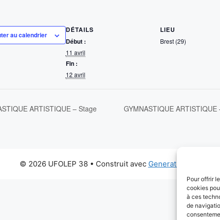
DÉTAILS
LIEU
ter au calendrier
Début :
Brest (29)
11 avril
Fin :
12 avril
TIQUE ARTISTIQUE – Stage
GYMNASTIQUE ARTISTIQUE 
© 2026 UFOLEP 38
• Construit avec
GeneratePress
Pour offrir 
cookies pour
à ces techn
de navigatio
consentement