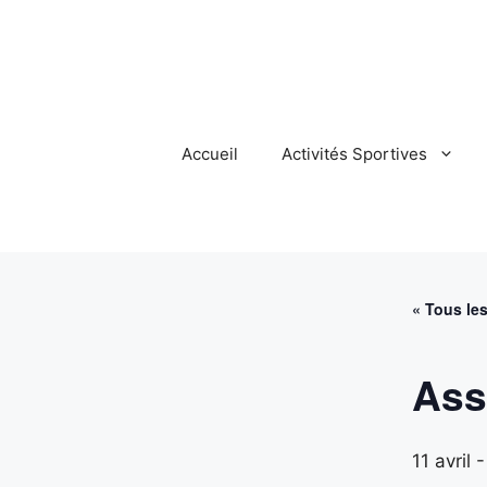
Aller
au
contenu
Accueil
Activités Sportives
« Tous le
Ass
11 avril