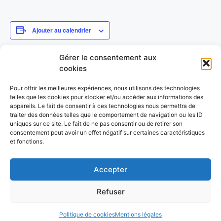
Ajouter au calendrier
Gérer le consentement aux
cookies
DÉTAILS
Début :
Pour offrir les meilleures expériences, nous utilisons des technologies
28 janvier 2023
telles que les cookies pour stocker et/ou accéder aux informations des
Fin :
appareils. Le fait de consentir à ces technologies nous permettra de
traiter des données telles que le comportement de navigation ou les ID
29 janvier 2023
uniques sur ce site. Le fait de ne pas consentir ou de retirer son
Catégorie d’Évènement:
consentement peut avoir un effet négatif sur certaines caractéristiques
GRS
et fonctions.
Natation – 3ème JOURNEE
Natation – 4ème JOURNEE
Accepter
Refuser
© 2026 UFOLEP 38
• Construit avec
GeneratePress
Politique de cookies
Mentions légales