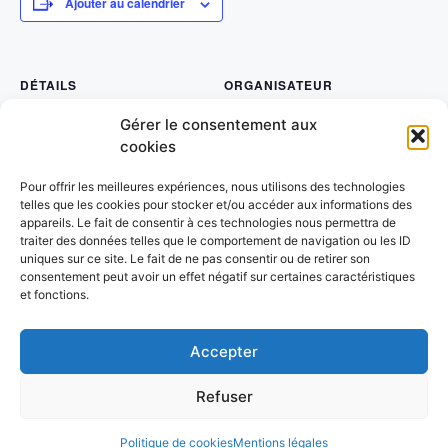
Ajouter au calendrier
DÉTAILS
ORGANISATEUR
Date :
Le Fontanil Cyclisme
Gérer le consentement aux
13 février 2024
cookies
Heure :
8h00 - 17h00
Pour offrir les meilleures expériences, nous utilisons des technologies
Catégorie d’Évènement:
telles que les cookies pour stocker et/ou accéder aux informations des
Cyclisme
appareils. Le fait de consentir à ces technologies nous permettra de
traiter des données telles que le comportement de navigation ou les ID
LIEU
uniques sur ce site. Le fait de ne pas consentir ou de retirer son
Saint-Quentin-sur-Isère (38)
consentement peut avoir un effet négatif sur certaines caractéristiques
France
+ Google Map
et fonctions.
Activités Aquatiques – 4ème journée
Gymnastique Artistique – Région 1
Accepter
Refuser
© 2026 UFOLEP 38
• Construit avec
GeneratePress
Politique de cookies
Mentions légales