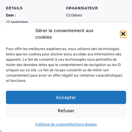
DÉTAILS
ORGANISATEUR
Date :
CCGières
12 septembre
Catégorie d’Évènement:
Gérer le consentement aux
Cyclisme
cookies
LIEU
Gières
Pour offrir les meilleures expériences, nous utilisons des technologies
telles que les cookies pour stocker et/ou accéder aux informations des
appareils. Le fait de consentir à ces technologies nous permettra de
CYCLISME – Championnat
SPORTS MÉCA AUTO – Championnat
traiter des données telles que le comportement de navigation ou les ID
National Trial 4×4
National CLM
uniques sur ce site. Le fait de ne pas consentir ou de retirer son
consentement peut avoir un effet négatif sur certaines caractéristiques
et fonctions.
© 2026 UFOLEP 38
• Construit avec
GeneratePress
Accepter
Refuser
Politique de cookies
Mentions légales