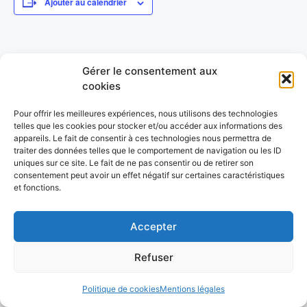
Ajouter au calendrier
DÉTAILS
ORGANISATEUR
Gérer le consentement aux
Date :
Cyclisme Seyssinet Seyssins
cookies
6 septembre 2025
Catégorie d’Évènement:
Pour offrir les meilleures expériences, nous utilisons des technologies
Cyclisme
telles que les cookies pour stocker et/ou accéder aux informations des
appareils. Le fait de consentir à ces technologies nous permettra de
traiter des données telles que le comportement de navigation ou les ID
FORUMS DE RENTRÉE
Cyclisme – Triptyque du Fontanil
uniques sur ce site. Le fait de ne pas consentir ou de retirer son
consentement peut avoir un effet négatif sur certaines caractéristiques
et fonctions.
© 2026 UFOLEP 38
• Construit avec
GeneratePress
Accepter
Refuser
Politique de cookies
Mentions légales