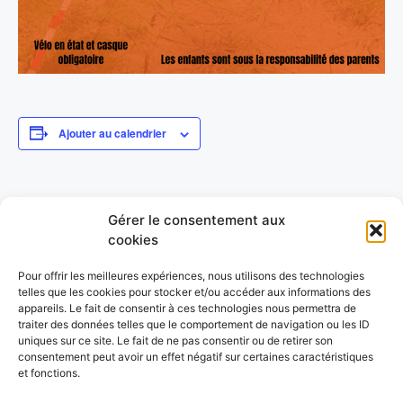
Ajouter au calendrier
DÉTAILS
ORGANISATEUR
Gérer le consentement aux
Date :
CVTT
cookies
1 juin 2024
Catégorie d’Évènement:
Pour offrir les meilleures expériences, nous utilisons des technologies
Ecole de vélo
telles que les cookies pour stocker et/ou accéder aux informations des
LIEU
appareils. Le fait de consentir à ces technologies nous permettra de
traiter des données telles que le comportement de navigation ou les ID
Les Avenières (38)
uniques sur ce site. Le fait de ne pas consentir ou de retirer son
France
+ Google Map
consentement peut avoir un effet négatif sur certaines caractéristiques
et fonctions.
Cyclisme – Grimpée du Col de la
GRS – Championnat national festival et