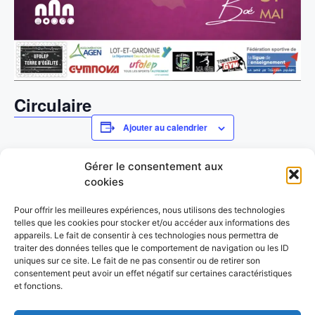
Circulaire
Ajouter au calendrier
Gérer le consentement aux
cookies
DÉTAILS
LIEU
Début :
Boé (47)
Pour offrir les meilleures expériences, nous utilisons des technologies
France
+ Google Map
30 mai
telles que les cookies pour stocker et/ou accéder aux informations des
Fin :
appareils. Le fait de consentir à ces technologies nous permettra de
traiter des données telles que le comportement de navigation ou les ID
31 mai
uniques sur ce site. Le fait de ne pas consentir ou de retirer son
Catégorie d’Évènement:
consentement peut avoir un effet négatif sur certaines caractéristiques
GRS
et fonctions.