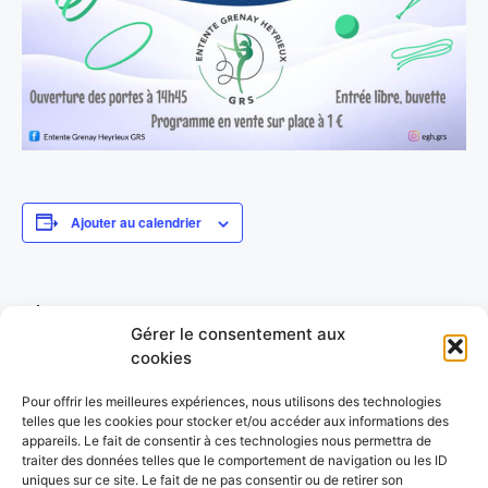
Ajouter au calendrier
DÉTAILS
ORGANISATEUR
Gérer le consentement aux
Date :
Entente Grenay Heyrieux
cookies
20 janvier 2024
Catégorie d’Évènement:
Pour offrir les meilleures expériences, nous utilisons des technologies
GRS
telles que les cookies pour stocker et/ou accéder aux informations des
LIEU
appareils. Le fait de consentir à ces technologies nous permettra de
Grenay (38)
traiter des données telles que le comportement de navigation ou les ID
uniques sur ce site. Le fait de ne pas consentir ou de retirer son
Complexe Sportif J. François Saunier