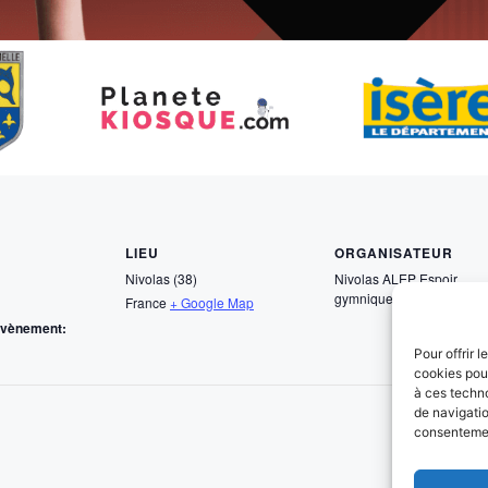
LIEU
ORGANISATEUR
Nivolas (38)
Nivolas ALEP Espoir
gymnique
France
+ Google Map
Évènement:
Pour offrir 
cookies pour
à ces techn
de navigatio
consentement