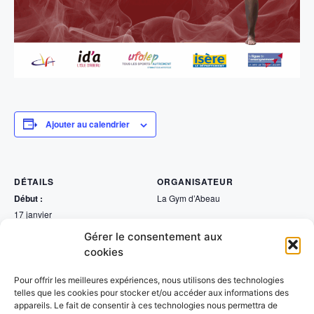
Ajouter au calendrier
DÉTAILS
ORGANISATEUR
Début :
La Gym d’Abeau
17 janvier
Fin :
Gérer le consentement aux
18 janvier
cookies
Catégorie d’Évènement:
Gymnastique
Pour offrir les meilleures expériences, nous utilisons des technologies
Site :
telles que les cookies pour stocker et/ou accéder aux informations des
appareils. Le fait de consentir à ces technologies nous permettra de
https://lagymdabeau.fr