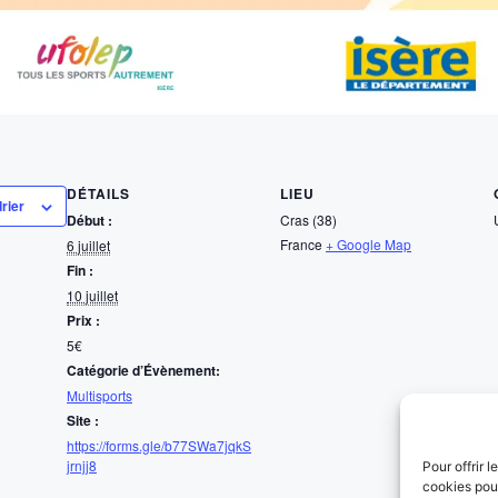
DÉTAILS
LIEU
rier
Début :
Cras (38)
France
+ Google Map
6 juillet
Fin :
10 juillet
Prix :
5€
Catégorie d’Évènement:
Multisports
Site :
https://forms.gle/b77SWa7jqkS
jrnjj8
Pour offrir 
cookies pour