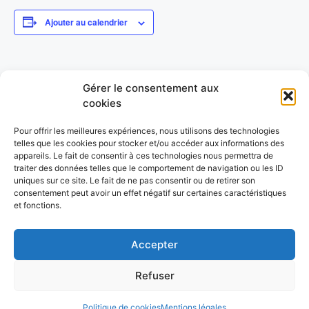
Ajouter au calendrier
DÉTAILS
ORGANISATEUR
Gérer le consentement aux
Date :
La Vaillante de Tullins
cookies
25 janvier
Catégorie d’Évènement:
Pour offrir les meilleures expériences, nous utilisons des technologies
Trampoline
telles que les cookies pour stocker et/ou accéder aux informations des
LIEU
appareils. Le fait de consentir à ces technologies nous permettra de
traiter des données telles que le comportement de navigation ou les ID
Tullins (38)
uniques sur ce site. Le fait de ne pas consentir ou de retirer son
France
+ Google Map
consentement peut avoir un effet négatif sur certaines caractéristiques
et fonctions.
GYMNASTIQUE ARTISTIQUE –
GRS – Championnat National
Individuels 2026
Départemental 2
Accepter
Refuser
© 2026 UFOLEP 38
• Construit avec
GeneratePress
Politique de cookies
Mentions légales