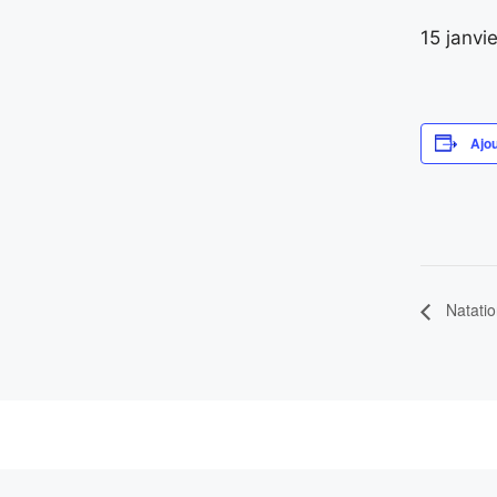
15 janvi
Ajou
Natati