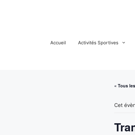
Aller
au
contenu
Accueil
Activités Sportives
« Tous le
Cet évè
Tra