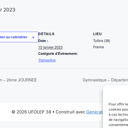
er 2023
DÉTAILS
LIEU
ter au calendrier
Date :
Tullins (38)
France
15 janvier 2023
Catégorie d’Évènement:
Trampoline
on – 2ème JOURNEE
Gymnastique – Départem
Pour offrir 
cookies pour
© 2026 UFOLEP 38
• Construit avec
GeneratePress
à ces techn
de navigatio
consentement