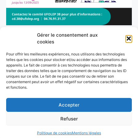
Inscriptions
Gérer le consentement aux
cookies
Ajouter au calendrier
Pour offrir les meilleures expériences, nous utilisons des technologies
telles que les cookies pour stocker et/ou accéder aux informations des
appareils. Le fait de consentir à ces technologies nous permettra de
DÉTAILS
LIEU
traiter des données telles que le comportement de navigation ou les ID
uniques sur ce site. Le fait de ne pas consentir ou de retirer son
Date :
MFR de Coublevie
consentement peut avoir un effet négatif sur certaines caractéristiques
20 septembre 2025
et fonctions.
Cyclisme – Grimpée de Murianette – Pinet d’Uriage
Tronc Commun 2
Accepter
Refuser
© 2026 UFOLEP 38
• Construit avec
GeneratePress
Politique de cookies
Mentions légales