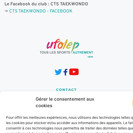
Le Facebook du club : CTS TAEKWONDO 
-> 
CTS TAEKWONDO - FACEBOOK
CONTACT
8 Les Horizons 1
Gérer le consentement aux
Chemin de la Cressonnière
cookies
38210 TULLINS 
Pour offrir les meilleures expériences, nous utilisons des technologies telles 
cd.38@ufolep.org
les cookies pour stocker et/ou accéder aux informations des appareils. Le fai
consentir à ces technologies nous permettra de traiter des données telles que
04 76 91 31 37