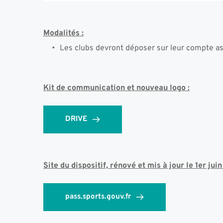
Modalités :
Les clubs devront déposer sur leur compte ass
Kit de communication et nouveau logo :
DRIVE
Site du dispositif, rénové et mis à jour le 1er juin 
pass.sports.gouv.fr