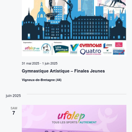
e
s
É
v
è
31 mai 2025
-
1 juin 2025
n
Gymnastique Artistique – Finales Jeunes
Vigneux-de-Bretagne (44)
e
m
juin 2025
e
SAM
7
n