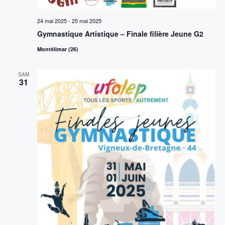
v
i
è
24 mai 2025
-
25 mai 2025
g
n
Gymnastique Artistique – Finale filière Jeune G2
a
Montélimar (26)
e
m
t
SAM
31
e
i
n
o
t
n
d
e
v
u