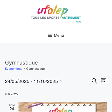
Aller
au
contenu
Menu
Gymnastique
Évènements
Gymnastique
N
Évènements
R
24/05/2025
 - 
11/10/2025
R
L
e
S
i
a
c
e
s
h
é
mai 2025
t
v
e
l
e
c
r
i
SAM
e
c
24
h