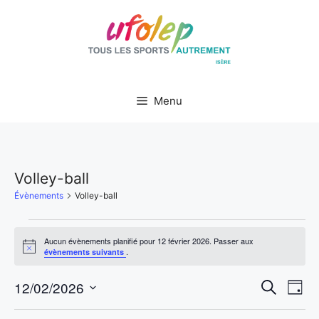
Aller
au
contenu
Menu
Volley-ball
Évènements
Volley-ball
Évènements
Aucun évènements planifié pour 12 février 2026. Passer aux
N
.
évènements suivants
for
o
t
N
R
i
12/02/2026
12
R
J
c
e
S
e
o
a
c
u