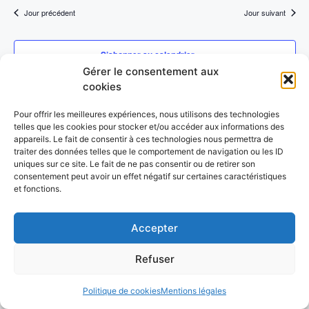
e
février
h
é
r
v
Jour précédent
Jour suivant
e
l
c
2026
r
i
e
c
h
h
S’abonner au calendrier
c
g
e
Gérer le consentement aux
t
e
a
cookies
i
t
o
r
Pour offrir les meilleures expériences, nous utilisons des technologies
n
telles que les cookies pour stocker et/ou accéder aux informations des
i
c
appareils. Le fait de consentir à ces technologies nous permettra de
n
o
traiter des données telles que le comportement de navigation ou les ID
e
uniques sur ce site. Le fait de ne pas consentir ou de retirer son
h
n
z
consentement peut avoir un effet négatif sur certaines caractéristiques
et fonctions.
u
e
d
n
e
e
Accepter
e
© 2026 UFOLEP 38
• Construit avec
GeneratePress
d
v
t
Refuser
a
u
t
n
Politique de cookies
Mentions légales
e
e