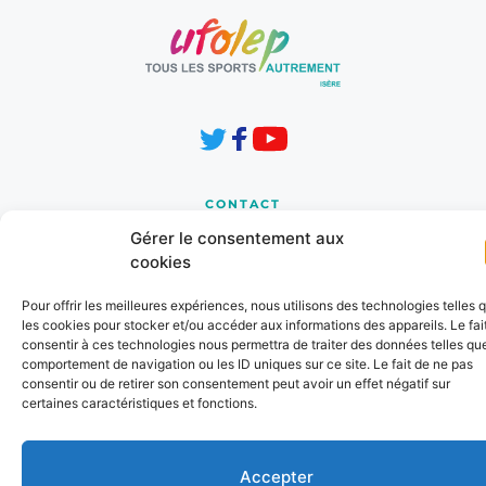
CONTACT
8 Les Horizons 1
Gérer le consentement aux
Chemin de la Cressonnière
cookies
38210 TULLINS 
Pour offrir les meilleures expériences, nous utilisons des technologies telles 
cd.38@ufolep.org
les cookies pour stocker et/ou accéder aux informations des appareils. Le fai
consentir à ces technologies nous permettra de traiter des données telles que
04 76 91 31 37
comportement de navigation ou les ID uniques sur ce site. Le fait de ne pas
consentir ou de retirer son consentement peut avoir un effet négatif sur
certaines caractéristiques et fonctions.
INFORMATIONS
Mentions Légales
Accepter