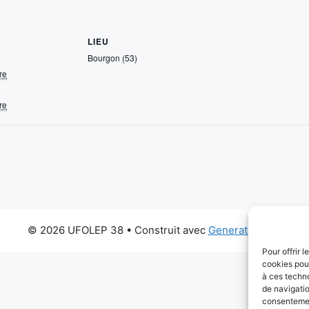
LIEU
Bourgon (53)
re
re
© 2026 UFOLEP 38
• Construit avec
GeneratePress
Pour offrir 
cookies pour
à ces techn
de navigatio
consentement