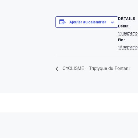
DÉTAILS
Ajouter au calendrier
Début :
11 septemb
Fin :
13 septemb
CYCLISME – Triptyque du Fontanil